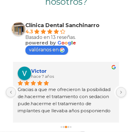
nosotros?
Clínica Dental Sanchinarro
4.3
Basado en 13 reseñas.
powered by
G
o
o
g
l
e
valóranos en
Ena Landin Barrios
hace 8 años
 
Muy profesional y atención personalizada
G
t
 
e 
.