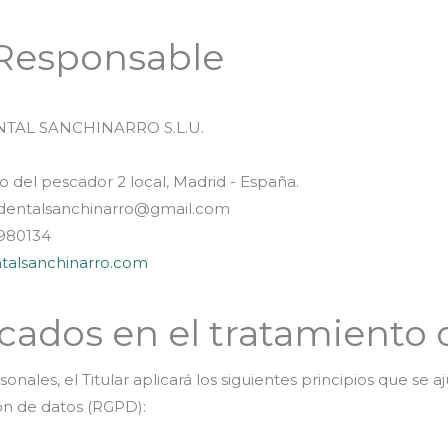
 Responsable
TAL SANCHINARRO S.L.U.
 del pescador 2 local, Madrid - España.
adentalsanchinarro@gmail.com
980134
entalsanchinarro.com
icados en el tratamiento 
onales, el Titular aplicará los siguientes principios que se a
n de datos (RGPD):