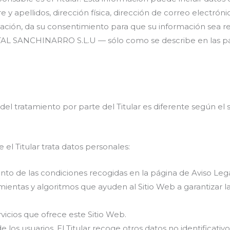
 y apellidos, dirección física, dirección de correo electrón
rmación, da su consentimiento para que su información sea re
L SANCHINARRO S.L.U — sólo como se describe en las pá
 del tratamiento por parte del Titular es diferente según el
e el Titular trata datos personales:
nto de las condiciones recogidas en la página de Aviso Lega
amientas y algoritmos que ayuden al Sitio Web a garantizar l
rvicios que ofrece este Sitio Web.
e los usuarios. El Titular recoge otros datos no identificat