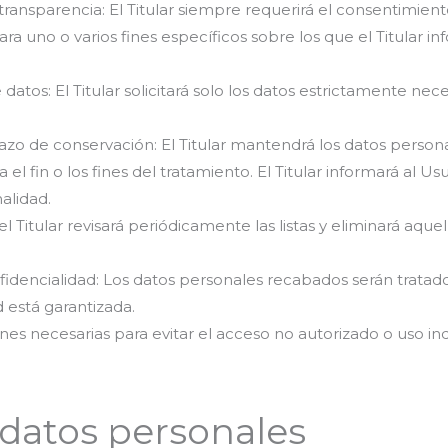
 y transparencia: El Titular siempre requerirá el consentimien
a uno o varios fines específicos sobre los que el Titular i
datos: El Titular solicitará solo los datos estrictamente neces
plazo de conservación: El Titular mantendrá los datos pers
el fin o los fines del tratamiento. El Titular informará al U
alidad.
el Titular revisará periódicamente las listas y eliminará aque
nfidencialidad: Los datos personales recabados serán tratad
d está garantizada.
ones necesarias para evitar el acceso no autorizado o uso in
datos personales