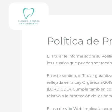
Ir
al
contenido
Política de P
El Titular le informa sobre su Pol
los usuarios que puedan ser recab
En este sentido, el Titular garant
reflejada en la Ley Orgánica 3/20
(LOPD GDD). Cumple también con e
relativo a la protección de las per
El uso de sitio Web implica la ace